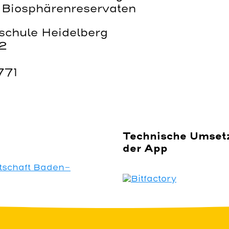
d Biosphärenreservaten
chule Heidelberg
12
771
Technische Umset
der App