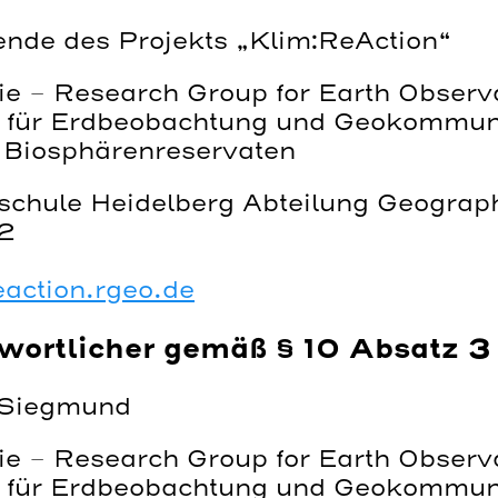
ende des Projekts „Klim:ReAction“
e – Research Group for Earth Observa
für Erdbeobachtung und Geokommuni
d Biosphärenreservaten
chule Heidelberg Abteilung Geograp
12
eaction.rgeo.de
twortlicher gemäß § 10 Absatz 
r Siegmund
e – Research Group for Earth Observa
für Erdbeobachtung und Geokommuni