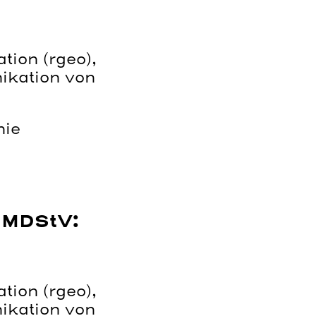
tion (rgeo),
kation von
hie
3 MDStV:
tion (rgeo),
kation von